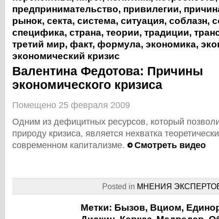
предпринимательство
,
привилегии
,
причин
рынок
,
секта
,
система
,
ситуация
,
соблазн
,
с
специфика
,
страна
,
теории
,
традиции
,
тран
третий мир
,
факт
,
формула
,
экономика
,
эко
экономический кризис
Валентина Федотова: Причины
экономического кризиса
Помещено 25 февраля 2009
Одним из дефицитных ресурсов, который позвол
природу кризиса, является нехватка теоретическ
современном капитализме.
Смотреть видео
Posted in
МНЕНИЯ ЭКСПЕРТО
Метки:
Бызов
,
Вциом
,
Едино