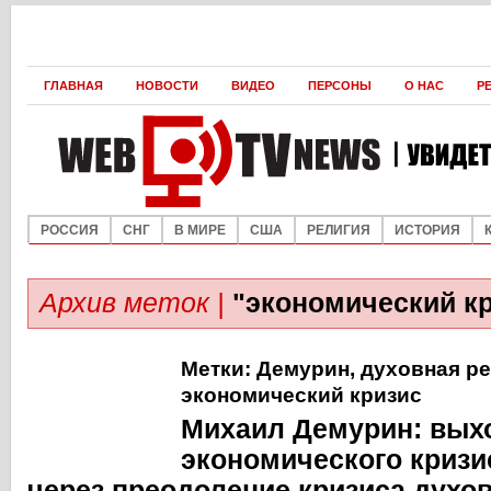
ГЛАВНАЯ
НОВОСТИ
ВИДЕО
ПЕРСОНЫ
О НАС
Р
РОССИЯ
СНГ
В МИРЕ
США
РЕЛИГИЯ
ИСТОРИЯ
Архив меток |
"экономический кр
Метки:
Демурин
,
духовная р
экономический кризис
Михаил Демурин: выхо
экономического кризи
через преодоление кризиса духо