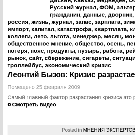
Дискин
,
Кавказ
,
Медведев
,
О
Русский журнал
,
ФОМ
,
альте
гражданин
,
данные
,
дворник
россия
,
жизнь
,
журнал
,
запас
,
зарплата
,
зим
импорт
,
капитал
,
катастрофа
,
квартплата
,
к
коллеги
,
лето
,
льгота
,
менеджер
,
месяц
,
мон
общественное мнение
,
общество
,
осень
,
пе
потеря
,
пояс
,
продукты
,
пузырь
,
работа
,
ре
рынок
,
сайт
,
сбережение
,
сигареты
,
ситуац
троллейбус
,
экономический кризис
Леонтий Бызов: Кризис разраста
Помещено 25 февраля 2009
Самый главный фактор разрастания кризиса это 
Смотреть видео
Posted in
МНЕНИЯ ЭКСПЕРТО