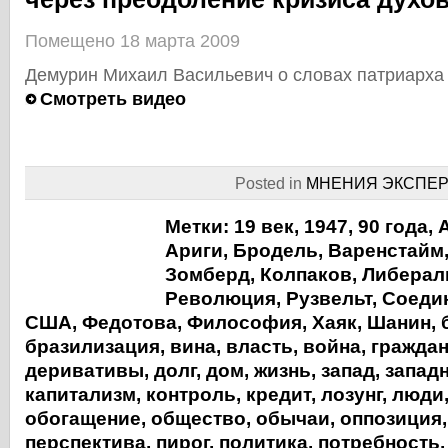
Помещено 18 марта 2009
Демурин Михаил Васильевич о словах патриарха
Смотреть видео
Posted in
МНЕНИЯ ЭКСПЕР
Метки:
19 век
,
1947
,
90 года
,
Ариги
,
Бродель
,
Варенстайм
Зомберд
,
Колпаков
,
Либерал
Революция
,
Рузвельт
,
Соеди
США
,
Федотова
,
Философия
,
Хаяк
,
Шанин
,
бразилизация
,
вина
,
власть
,
война
,
гражда
деривативы
,
долг
,
дом
,
жизнь
,
запад
,
запад
капитализм
,
контроль
,
кредит
,
лозунг
,
люди
обогащение
,
общество
,
обычаи
,
оппозиция
перспектива
,
пирог
,
политика
,
потребность
,