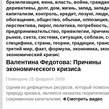
бразилизация
,
вина
,
власть
,
война
,
гражда
деривативы
,
долг
,
дом
,
жизнь
,
запад
,
запад
капитализм
,
контроль
,
кредит
,
лозунг
,
люди
обогащение
,
общество
,
обычаи
,
оппозиция
перспектива
,
пирог
,
политика
,
потребность
,
предпринимательство
,
привилегии
,
причин
рынок
,
секта
,
система
,
ситуация
,
соблазн
,
с
специфика
,
страна
,
теории
,
традиции
,
тран
третий мир
,
факт
,
формула
,
экономика
,
эко
экономический кризис
Валентина Федотова: Причины
экономического кризиса
Помещено 25 февраля 2009
Одним из дефицитных ресурсов, который позвол
природу кризиса, является нехватка теоретическ
современном капитализме.
Смотреть видео