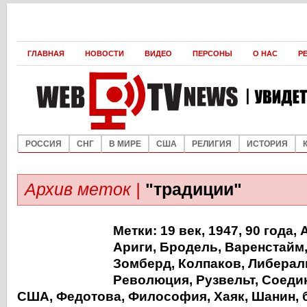
ГЛАВНАЯ
НОВОСТИ
ВИДЕО
ПЕРСОНЫ
О НАС
Р
РОССИЯ
СНГ
В МИРЕ
США
РЕЛИГИЯ
ИСТОРИЯ
Архив меток |
"традиции"
Метки:
19 век
,
1947
,
90 года
,
Ариги
,
Бродель
,
Варенстайм
Зомберд
,
Колпаков
,
Либерал
Революция
,
Рузвельт
,
Соеди
США
,
Федотова
,
Философия
,
Хаяк
,
Шанин
,