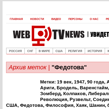
ГЛАВНАЯ
НОВОСТИ
ВИДЕО
ПЕРСОНЫ
О НАС
Р
РОССИЯ
СНГ
В МИРЕ
США
РЕЛИГИЯ
ИСТОРИЯ
Архив меток |
"Федотова"
Метки:
19 век
,
1947
,
90 года
,
Ариги
,
Бродель
,
Варенстайм
Зомберд
,
Колпаков
,
Либерал
Революция
,
Рузвельт
,
Соеди
США
,
Федотова
,
Философия
,
Хаяк
,
Шанин
,