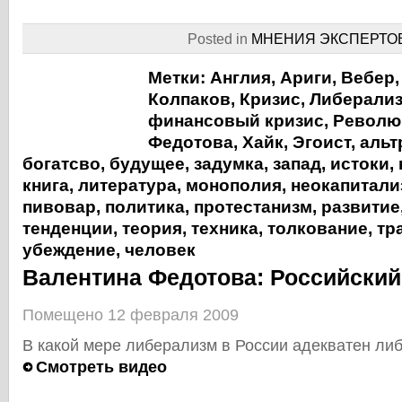
Posted in
МНЕНИЯ ЭКСПЕРТО
Метки:
Англия
,
Ариги
,
Вебер
Колпаков
,
Кризис
,
Либерали
финансовый кризис
,
Револю
Федотова
,
Хайк
,
Эгоист
,
альт
богатсво
,
будущее
,
задумка
,
запад
,
истоки
,
книга
,
литература
,
монополия
,
неокапитали
пивовар
,
политика
,
протестанизм
,
развитие
тенденции
,
теория
,
техника
,
толкование
,
тр
убеждение
,
человек
Валентина Федотова: Российски
Помещено 12 февраля 2009
В какой мере либерализм в России адекватен ли
Смотреть видео