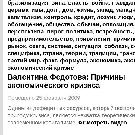
бразилизация
,
вина
,
власть
,
война
,
гражда
деривативы
,
долг
,
дом
,
жизнь
,
запад
,
запад
капитализм
,
контроль
,
кредит
,
лозунг
,
люди
обогащение
,
общество
,
обычаи
,
оппозиция
перспектива
,
пирог
,
политика
,
потребность
,
предпринимательство
,
привилегии
,
причин
рынок
,
секта
,
система
,
ситуация
,
соблазн
,
с
специфика
,
страна
,
теории
,
традиции
,
тран
третий мир
,
факт
,
формула
,
экономика
,
эко
экономический кризис
Валентина Федотова: Причины
экономического кризиса
Помещено 25 февраля 2009
Одним из дефицитных ресурсов, который позвол
природу кризиса, является нехватка теоретическ
современном капитализме.
Смотреть видео