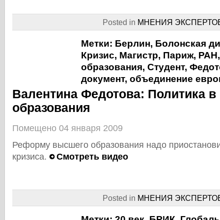
Posted in
МНЕНИЯ ЭКСПЕРТО
Метки:
Берлин
,
Болонская д
Кризис
,
Магистр
,
Париж
,
РАН
образования
,
Студент
,
Федот
документ
,
объединение евр
Валентина Федотова: Политика в
образования
Помещено 04 января 2009
Реформу высшего образования надо приостанови
кризиса.
Смотреть видео
Posted in
МНЕНИЯ ЭКСПЕРТО
Метки:
20 век
,
БРИК
,
Глобаль