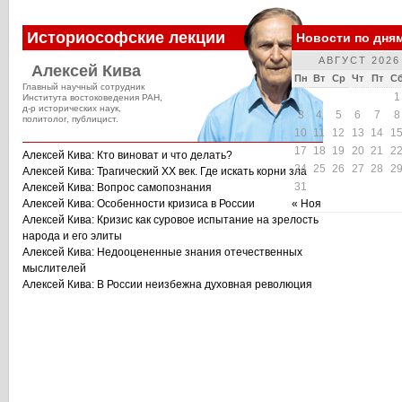
Историософские лекции
Новости по дня
АВГУСТ 2026
Алексей Кива
Пн
Вт
Ср
Чт
Пт
С
Главный научный сотрудник
1
Института востоковедения РАН,
д-р исторических наук,
3
4
5
6
7
8
политолог, публицист.
10
11
12
13
14
1
17
18
19
20
21
2
Алексей Кива: Кто виноват и что делать?
24
25
26
27
28
2
Алексей Кива: Трагический XX век. Где искать корни зла
31
Алексей Кива: Вопрос самопознания
Алексей Кива: Особенности кризиса в России
« Ноя
Алексей Кива: Кризис как суровое испытание на зрелость
народа и его элиты
Алексей Кива: Недооцененные знания отечественных
мыслителей
Алексей Кива: В России неизбежна духовная революция