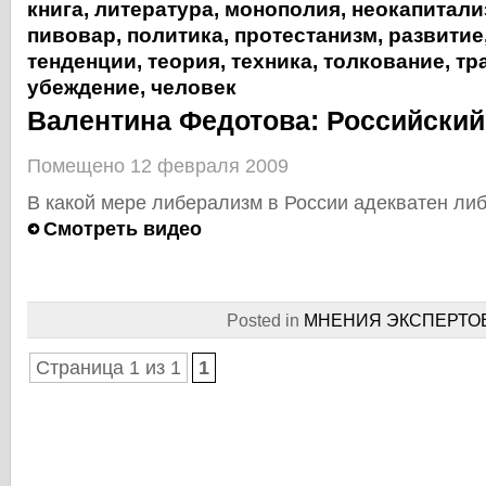
книга
,
литература
,
монополия
,
неокапитали
пивовар
,
политика
,
протестанизм
,
развитие
тенденции
,
теория
,
техника
,
толкование
,
тр
убеждение
,
человек
Валентина Федотова: Российски
Помещено 12 февраля 2009
В какой мере либерализм в России адекватен ли
Смотреть видео
Posted in
МНЕНИЯ ЭКСПЕРТО
Страница 1 из 1
1