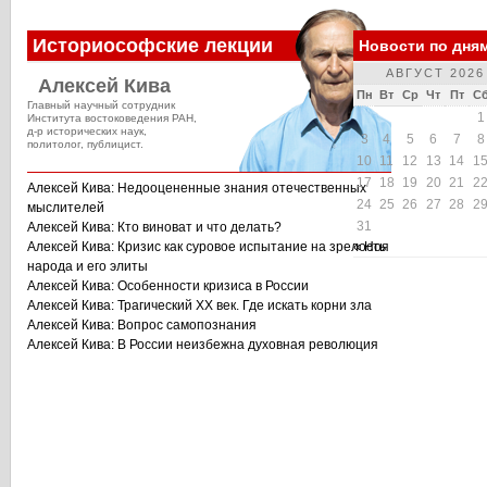
Историософские лекции
Новости по дня
АВГУСТ 2026
Алексей Кива
Пн
Вт
Ср
Чт
Пт
С
Главный научный сотрудник
1
Института востоковедения РАН,
д-р исторических наук,
3
4
5
6
7
8
политолог, публицист.
10
11
12
13
14
1
17
18
19
20
21
2
Алексей Кива: Недооцененные знания отечественных
24
25
26
27
28
2
мыслителей
31
Алексей Кива: Кто виноват и что делать?
Алексей Кива: Кризис как суровое испытание на зрелость
« Ноя
народа и его элиты
Алексей Кива: Особенности кризиса в России
Алексей Кива: Трагический XX век. Где искать корни зла
Алексей Кива: Вопрос самопознания
Алексей Кива: В России неизбежна духовная революция