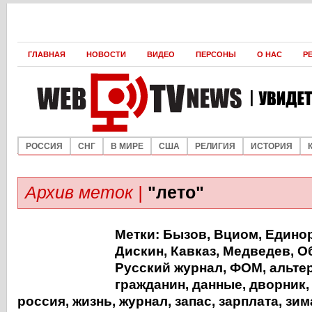
ГЛАВНАЯ
НОВОСТИ
ВИДЕО
ПЕРСОНЫ
О НАС
Р
РОССИЯ
СНГ
В МИРЕ
США
РЕЛИГИЯ
ИСТОРИЯ
Архив меток |
"лето"
Метки:
Бызов
,
Вциом
,
Едино
Дискин
,
Кавказ
,
Медведев
,
О
Русский журнал
,
ФОМ
,
альте
гражданин
,
данные
,
дворник
россия
,
жизнь
,
журнал
,
запас
,
зарплата
,
зим