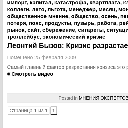
импорт
,
капитал
,
катастрофа
,
квартплата
,
к
коллеги
,
лето
,
льгота
,
менеджер
,
месяц
,
мон
общественное мнение
,
общество
,
осень
,
пе
потеря
,
пояс
,
продукты
,
пузырь
,
работа
,
ре
рынок
,
сайт
,
сбережение
,
сигареты
,
ситуац
троллейбус
,
экономический кризис
Леонтий Бызов: Кризис разраста
Помещено 25 февраля 2009
Самый главный фактор разрастания кризиса это 
Смотреть видео
Posted in
МНЕНИЯ ЭКСПЕРТО
Страница 1 из 1
1