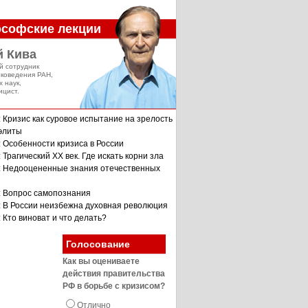
софские лекции
й Кива
й сотрудник
оковедения РАН,
х наук,
ицист.
: Кризис как суровое испытание на зрелость
 элиты
: Особенности кризиса в России
 Трагический XX век. Где искать корни зла
: Недооцененные знания отечественных
: Вопрос самопознания
: В России неизбежна духовная революция
 Кто виноват и что делать?
Голосование
Как вы оцениваете
действия правительства
РФ в борьбе с кризисом?
Отлично