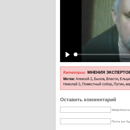
Play
Категории:
МНЕНИЯ ЭКСПЕРТО
Метки:
Алексей 2
,
Бызов
,
Власти
,
Ельци
Николай 2
,
Поместный собор
,
Путин
,
ки
Оставить комментарий
Имя(обязате
Почта (не бу