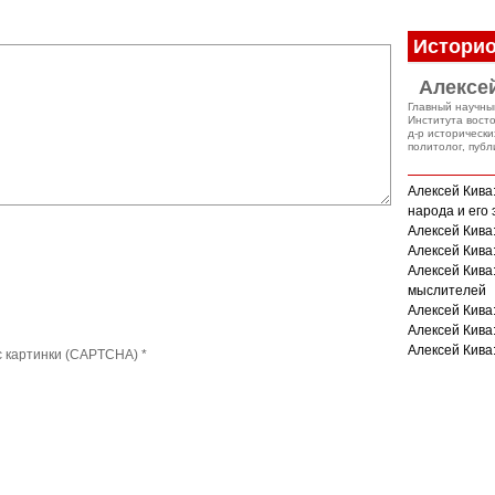
Историо
Алексе
Главный научны
Института вост
д-р исторически
политолог, публ
Алексей Кива
народа и его
Алексей Кива
Алексей Кива:
Алексей Кива
мыслителей
Алексей Кива
Алексей Кива
Алексей Кива:
с картинки (CAPTCHA)
*