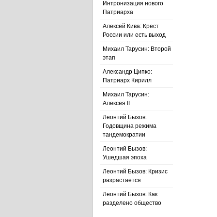
Интронизация нового
Патриарха
Алексей Кива: Крест
России или есть выход
Михаил Тарусин: Второй
этап
Александр Ципко:
Патриарх Кирилл
Михаил Тарусин:
Алексея II
Леонтий Бызов:
Годовщина режима
тандемократии
Леонтий Бызов:
Ушедшая эпоха
Леонтий Бызов: Кризис
разрастается
Леонтий Бызов: Как
разделено общество