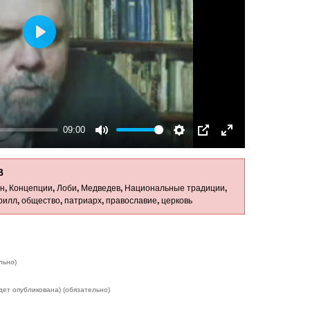
Play
09:00
Mute
Settings
PIP
Enter
fullscreen
В
н
,
Концепции
,
Лоби
,
Медведев
,
Национальные традиции
,
рилл
,
общество
,
патриарх
,
православие
,
церковь
льно)
дет опубликована) (обязательно)