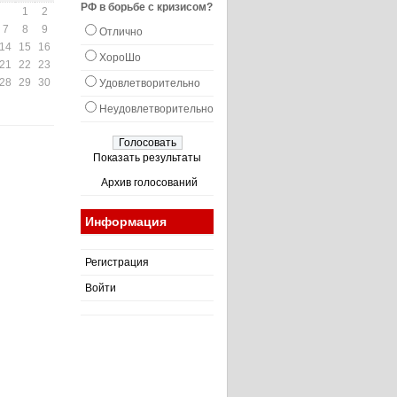
РФ в борьбе с кризисом?
1
2
7
8
9
Отлично
14
15
16
ХороШо
21
22
23
28
29
30
Удовлетворительно
Неудовлетворительно
Показать результаты
Архив голосований
Информация
Регистрация
Войти