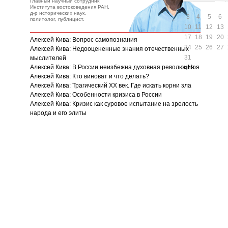
Главный научный сотрудник
Института востоковедения РАН,
д-р исторических наук,
3
4
5
6
политолог, публицист.
10
11
12
13
17
18
19
20
Алексей Кива: Вопрос самопознания
24
25
26
27
Алексей Кива: Недооцененные знания отечественных
31
мыслителей
Алексей Кива: В России неизбежна духовная революция
« Ноя
Алексей Кива: Кто виноват и что делать?
Алексей Кива: Трагический XX век. Где искать корни зла
Алексей Кива: Особенности кризиса в России
Алексей Кива: Кризис как суровое испытание на зрелость
народа и его элиты