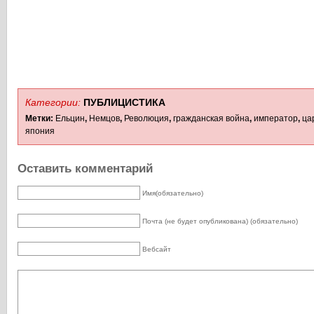
Категории:
ПУБЛИЦИCTИКА
Метки:
Ельцин
,
Немцов
,
Революция
,
гражданская война
,
император
,
ца
япония
Оставить комментарий
Имя(обязательно)
Почта (не будет опубликована) (обязательно)
Вебсайт