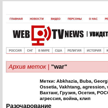
ГЛАВНАЯ
НОВОСТИ
ВИДЕО
ПЕРСОНЫ
О НАС
Р
РОССИЯ
СНГ
В МИРЕ
США
РЕЛИГИЯ
ИСТОРИЯ
Архив меток |
"war"
Метки:
Abkhazia
,
Buba
,
Georg
Ossetia
,
Vakhtang
,
agression
,
Вахтанг
,
Грузия
,
Осетия
,
РОС
агрессия
,
война
,
клип
Разочарование