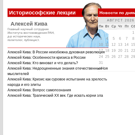
Историософские лекции
Новости по дня
АВГУСТ 2026
Алексей Кива
Пн
Вт
Ср
Чт
Пт
С
Главный научный сотрудник
1
Института востоковедения РАН,
д-р исторических наук,
3
4
5
6
7
8
политолог, публицист.
10
11
12
13
14
1
17
18
19
20
21
2
Алексей Кива: В России неизбежна духовная революция
24
25
26
27
28
2
Алексей Кива: Особенности кризиса в России
31
Алексей Кива: Кто виноват и что делать?
Алексей Кива: Недооцененные знания отечественных
« Ноя
мыслителей
Алексей Кива: Кризис как суровое испытание на зрелость
народа и его элиты
Алексей Кива: Вопрос самопознания
Алексей Кива: Трагический XX век. Где искать корни зла