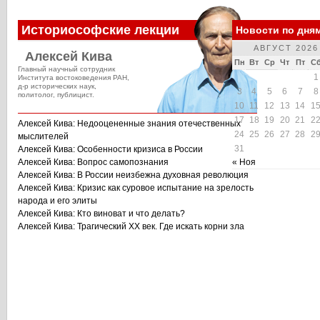
Историософские лекции
Новости по дня
АВГУСТ 2026
Алексей Кива
Пн
Вт
Ср
Чт
Пт
С
Главный научный сотрудник
1
Института востоковедения РАН,
д-р исторических наук,
3
4
5
6
7
8
политолог, публицист.
10
11
12
13
14
1
17
18
19
20
21
2
Алексей Кива: Недооцененные знания отечественных
24
25
26
27
28
2
мыслителей
31
Алексей Кива: Особенности кризиса в России
Алексей Кива: Вопрос самопознания
« Ноя
Алексей Кива: В России неизбежна духовная революция
Алексей Кива: Кризис как суровое испытание на зрелость
народа и его элиты
Алексей Кива: Кто виноват и что делать?
Алексей Кива: Трагический XX век. Где искать корни зла