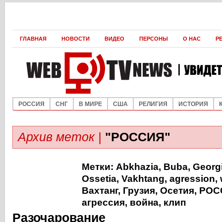
ГЛАВНАЯ
НОВОСТИ
ВИДЕО
ПЕРСОНЫ
О НАС
Р
РОССИЯ
СНГ
В МИРЕ
США
РЕЛИГИЯ
ИСТОРИЯ
Архив меток |
"РОССИЯ"
Метки:
Abkhazia
,
Buba
,
Georg
Ossetia
,
Vakhtang
,
agression
,
Вахтанг
,
Грузия
,
Осетия
,
РОС
агрессия
,
война
,
клип
Разочарование