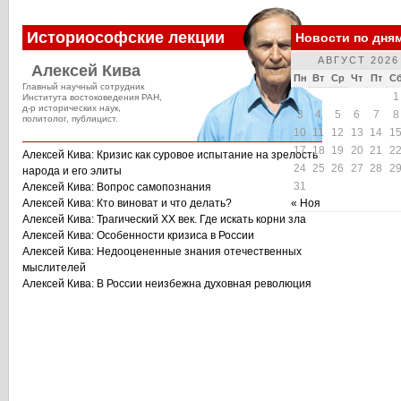
Историософские лекции
Новости по дня
АВГУСТ 2026
Алексей Кива
Пн
Вт
Ср
Чт
Пт
С
Главный научный сотрудник
1
Института востоковедения РАН,
д-р исторических наук,
3
4
5
6
7
8
политолог, публицист.
10
11
12
13
14
1
17
18
19
20
21
2
Алексей Кива: Кризис как суровое испытание на зрелость
24
25
26
27
28
2
народа и его элиты
31
Алексей Кива: Вопрос самопознания
Алексей Кива: Кто виноват и что делать?
« Ноя
Алексей Кива: Трагический XX век. Где искать корни зла
Алексей Кива: Особенности кризиса в России
Алексей Кива: Недооцененные знания отечественных
мыслителей
Алексей Кива: В России неизбежна духовная революция