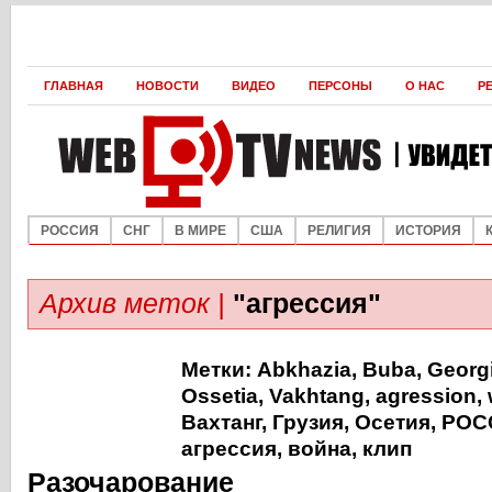
ГЛАВНАЯ
НОВОСТИ
ВИДЕО
ПЕРСОНЫ
О НАС
Р
РОССИЯ
СНГ
В МИРЕ
США
РЕЛИГИЯ
ИСТОРИЯ
Архив меток |
"агрессия"
Метки:
Abkhazia
,
Buba
,
Georg
Ossetia
,
Vakhtang
,
agression
,
Вахтанг
,
Грузия
,
Осетия
,
РОС
агрессия
,
война
,
клип
Разочарование