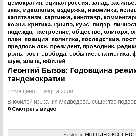
демократия
,
единая россия
,
запад
,
засилье
знак
,
идеология
,
издержки
,
изюминка
,
исле
капитализм
,
картинка
,
кинотавр
,
комментар
корни
,
критика
,
крыло
,
курс
,
лидер
,
личнос
надежда
,
настроение
,
общество
,
олигарх
,
о
плен
,
позиция
,
политика
,
последствия
,
пост
предпосылки
,
президент
,
проводник
,
радик
роль
,
рост
,
свобода
,
событие
,
статистика
,
ф
шум
,
элита
,
юбилей
Леонтий Бызов: Годовщина режи
тандемократии
Помещено 05 марта 2009
В юбилей избрания Медведева, общество подвод
Смотреть видео
Posted in
МНЕНИЯ ЭКСПЕРТО