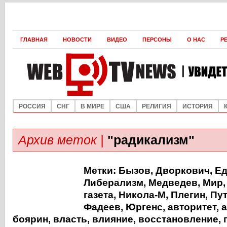
ГЛАВНАЯ
НОВОСТИ
ВИДЕО
ПЕРСОНЫ
О НАС
Р
РОССИЯ
СНГ
В МИРЕ
США
РЕЛИГИЯ
ИСТОРИЯ
Архив меток |
"радикализм"
Метки:
Бызов
,
Дворкович
,
Е
Либерализм
,
Медведев
,
Мир
газета
,
Никола-М
,
Плегин
,
Пу
Фадеев
,
Юргенс
,
авторитет
,
а
боярин
,
власть
,
влияние
,
восстановление
,