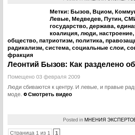
Метки:
Бызов
,
Вциом
,
Комму
Левые
,
Медведев
,
Путин
,
СМ
государство
,
держава
,
едина
коалиция
,
люди
,
настроение
общество
,
патриотизм
,
политика
,
правозащ
радикализм
,
система
,
социальные слои
,
со
фракция
Леонтий Бызов: Как разделено о
Помещено 03 февраля 2009
Люди сбиваются к центру. И левые, и правые рад
моде.
Смотреть видео
Posted in
МНЕНИЯ ЭКСПЕРТО
Страница 1 из 1
1