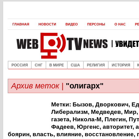
ГЛАВНАЯ
НОВОСТИ
ВИДЕО
ПЕРСОНЫ
О НАС
Р
РОССИЯ
СНГ
В МИРЕ
США
РЕЛИГИЯ
ИСТОРИЯ
Архив меток |
"олигарх"
Метки:
Бызов
,
Дворкович
,
Е
Либерализм
,
Медведев
,
Мир
газета
,
Никола-М
,
Плегин
,
Пу
Фадеев
,
Юргенс
,
авторитет
,
а
боярин
,
власть
,
влияние
,
восстановление
,