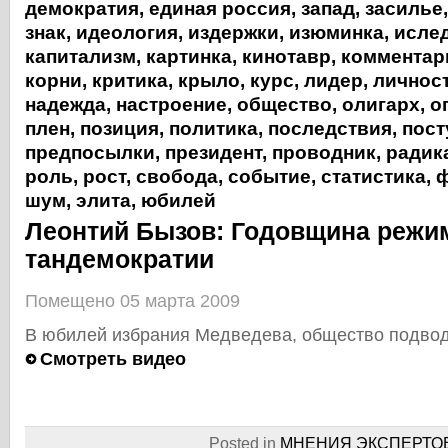
демократия
,
единая россия
,
запад
,
засилье
знак
,
идеология
,
издержки
,
изюминка
,
исле
капитализм
,
картинка
,
кинотавр
,
комментар
корни
,
критика
,
крыло
,
курс
,
лидер
,
личнос
надежда
,
настроение
,
общество
,
олигарх
,
о
плен
,
позиция
,
политика
,
последствия
,
пост
предпосылки
,
президент
,
проводник
,
радик
роль
,
рост
,
свобода
,
событие
,
статистика
,
ф
шум
,
элита
,
юбилей
Леонтий Бызов: Годовщина режи
тандемократии
Помещено 05 марта 2009
В юбилей избрания Медведева, общество подвод
Смотреть видео
Posted in
МНЕНИЯ ЭКСПЕРТО