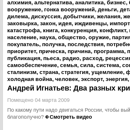
алхимия
,
альтернатива
,
аналитика
,
бизнес
,
вооружение
,
гонка вооружений
,
деньги
,
дет
дилема
,
дискуссия
,
добытчики
,
желания
,
же
заковырка
,
закон
,
идея
,
иждивенцы
,
импорт
катастрофа
,
книга
,
конкуренция
,
конфликт
,
население
,
наука
,
общество
,
оружие
,
парти
покупатель
,
получка
,
последствия
,
потребн
приоритет
,
прическа
,
причина
,
программа
,
публикация
,
пьеса
,
радио
,
расход
,
рецесси
самообеспечение
,
семья
,
сила
,
система
,
со
сталинизм
,
страна
,
стратегия
,
ущемление
,
ф
холодная война
,
человек
,
экспорт
,
энергия
Андрей Игнатьев: Два разных кр
Помещено 04 марта 2009
По какому пути надо двигаться России, чтобы вый
благополучно?
Смотреть видео