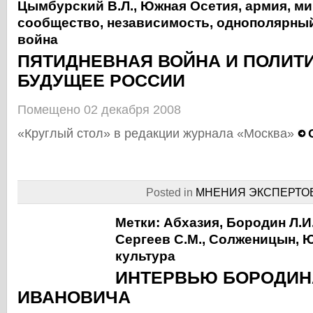
Цымбурский В.Л.
,
Южная Осетия
,
армия
,
ми
сообщество
,
независимость
,
однополярны
война
ПЯТИДНЕВНАЯ ВОЙНА И ПОЛИТ
БУДУЩЕЕ РОССИИ
Помещено 02 декабря 2008
«Круглый стол» в редакции журнала «Москва»
Posted in
МНЕНИЯ ЭКСПЕРТО
Метки:
Абхазия
,
Бородин Л.И
Сергеев С.М.
,
Солженицын
,
Ю
культура
ИНТЕРВЬЮ БОРОДИН
ИВАНОВИЧА