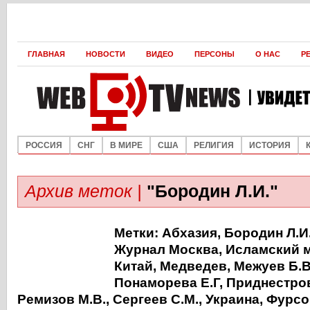
ГЛАВНАЯ
НОВОСТИ
ВИДЕО
ПЕРСОНЫ
О НАС
Р
РОССИЯ
СНГ
В МИРЕ
США
РЕЛИГИЯ
ИСТОРИЯ
Архив меток |
"Бородин Л.И."
Метки:
Абхазия
,
Бородин Л.И
Журнал Москва
,
Исламский 
Китай
,
Медведев
,
Межуев Б.В
Понаморева Е.Г
,
Приднестро
Ремизов М.В.
,
Сергеев С.М.
,
Украина
,
Фурсо