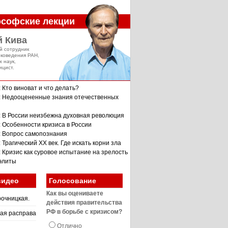
софские лекции
й Кива
й сотрудник
оковедения РАН,
х наук,
ицист.
 Кто виноват и что делать?
: Недооцененные знания отечественных
: В России неизбежна духовная революция
: Особенности кризиса в России
: Вопрос самопознания
 Трагический XX век. Где искать корни зла
: Кризис как суровое испытание на зрелость
 элиты
видео
Голосование
Как вы оцениваете
очницкая.
действия правительства
РФ в борьбе с кризисом?
ая расправа
Отлично