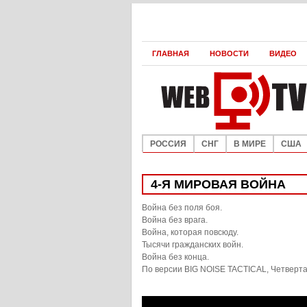
ГЛАВНАЯ
НОВОСТИ
ВИДЕО
РОССИЯ
СНГ
В МИРЕ
США
4-Я МИРОВАЯ ВОЙНА
Война без поля боя.
Война без врага.
Война, которая повсюду.
Тысячи гражданских войн.
Война без конца.
По версии BIG NOISE TACTICAL, Четверта