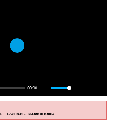
Play
00:00
Mute
Settings
PIP
Enter
fullscreen
жданская война
,
мировая война