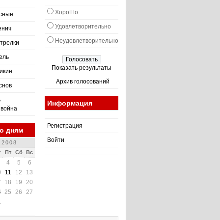
ХороШо
асные
Удовлетворительно
енич
Неудовлетворительно
трелки
ель
Показать результаты
икин
Архив голосований
снов
ь
Информация
 война
Регистрация
о дням
Войти
 2008
т
Пт
Сб
Вс
4
5
6
0
11
12
13
7
18
19
20
4
25
26
27
1