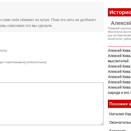
Историо
сами себя убивают из нутри. Пока что нить не долбанет
Алексе
овы схватимся что мы сделали.
Главный научны
Института вост
д-р исторически
политолог, публ
Алексей Кива:
льно)
Алексей Кива
мыслителей
дет опубликована) (обязательно)
Алексей Кива
Алексей Кива
Алексей Кива
Алексей Кива:
Алексей Кива
народа и его
Похожие 
Наталия Нар
Окончательн