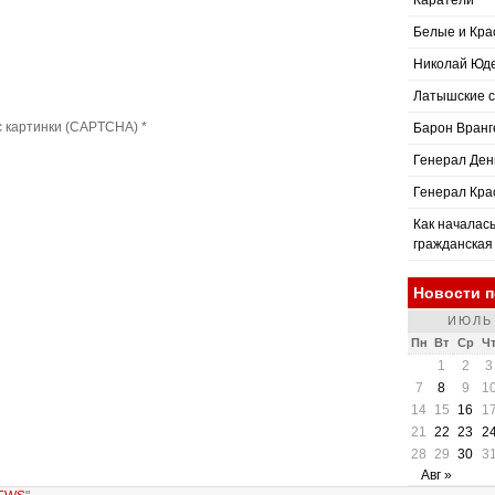
Каратели
Белые и Кр
Николай Юд
Латышские с
с картинки (CAPTCHA)
*
Барон Вранг
Генерал Ден
Генерал Кра
Как началас
гражданская
Новости п
ИЮЛЬ
Пн
Вт
Ср
Ч
1
2
3
7
8
9
1
14
15
16
1
21
22
23
2
28
29
30
3
Авг »