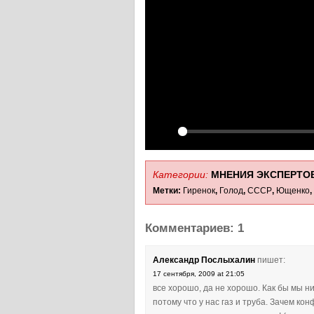
Play
Категории:
МНЕНИЯ ЭКСПЕРТО
Метки:
Гиренок
,
Голод
,
СССР
,
Ющенко
,
Комментариев: 1
Александр Послыхалин
пишет:
17 сентября, 2009 at 21:05
все хорошо, да не хорошо. Как бы мы ни
потому что у нас газ и труба. Зачем ко