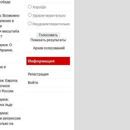
победе
ХороШо
а: Возможно
Удовлетворительно
вление в
Неудовлетворительно
не
я масштаба
а?
Показать результаты
уков: О
Архив голосований
Украине.
Информация
ью и
Регистрация
ок: Европа
Войти
точное
г России
уков:
на льду
уков:
е репрессии
олько на