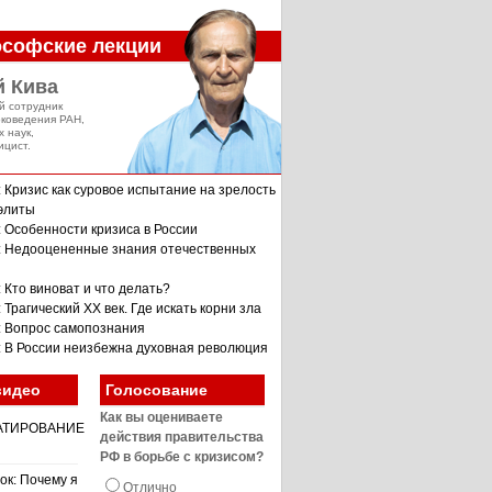
софские лекции
й Кива
й сотрудник
оковедения РАН,
х наук,
ицист.
: Кризис как суровое испытание на зрелость
 элиты
: Особенности кризиса в России
: Недооцененные знания отечественных
 Кто виноват и что делать?
 Трагический XX век. Где искать корни зла
: Вопрос самопознания
: В России неизбежна духовная революция
видео
Голосование
Как вы оцениваете
АТИРОВАНИЕ
действия правительства
РФ в борьбе с кризисом?
ок: Почему я
Отлично