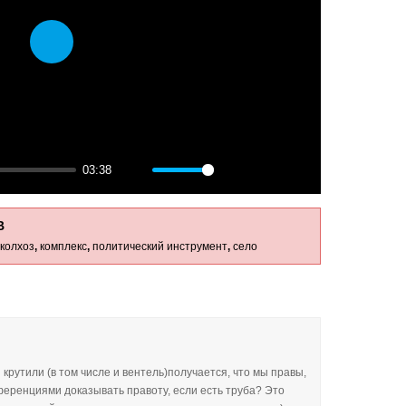
Play
03:38
Mute
Settings
PIP
Enter
fullscreen
В
колхоз
,
комплекс
,
политический инструмент
,
село
 крутили (в том числе и вентель)получается, что мы правы,
нференциями доказывать правоту, если есть труба? Это