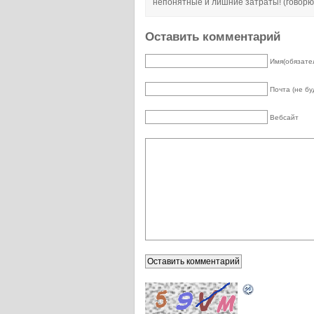
непонятные и лишние затраты! (говорю
Оставить комментарий
Имя(обязате
Почта (не бу
Вебсайт