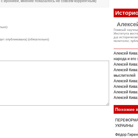
 с иронией, мнение показалось не совсем корректным)
Историо
Алексе
льно)
Главный научны
Института вост
д-р исторически
дет опубликована) (обязательно)
политолог, публ
Алексей Кива
народа и его
Алексей Кива
Алексей Кива
мыслителей
Алексей Кива:
Алексей Кива:
Алексей Кива
Алексей Кива
Похожие 
ПЕРЕФОРМ
УКРАИНЫ
Фёдор Гирен