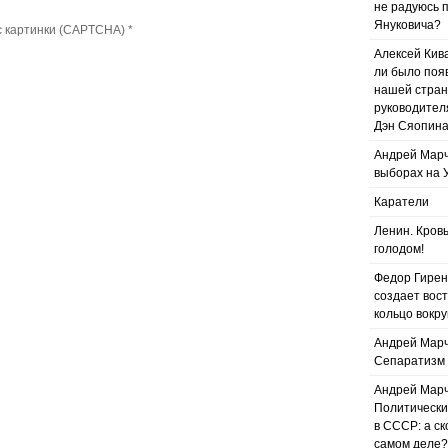
не радуюсь 
Януковича?
с картинки (CAPTCHA)
*
Алексей Кив
ли было поя
нашей стра
руководител
Дэн Сяопин
Андрей Марч
выборах на 
Каратели
Ленин. Кров
голодом!
Федор Гирен
создает вос
кольцо вокру
Андрей Марч
Сепаратизм 
Андрей Марч
Политически
в СССР: а ск
самом деле?