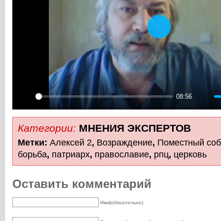
Play
08:56
Play
Mute
Категории:
МНЕНИЯ ЭКСПЕРТОВ
Метки:
Алексей 2
,
Возраждение
,
Поместный со
борьба
,
патриарх
,
православие
,
рпц
,
церковь
Оставить комментарий
Имя(обязательно)