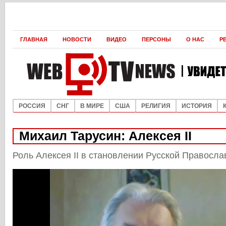
ГЛАВНАЯ
НОВОСТИ
ВИДЕО
ПЕРСОНЫ
О НАС
Р
РОССИЯ
СНГ
В МИРЕ
США
РЕЛИГИЯ
ИСТОРИЯ
Михаил Тарусин: Алексея II
Роль Алексея II в становлении Русской Правосла