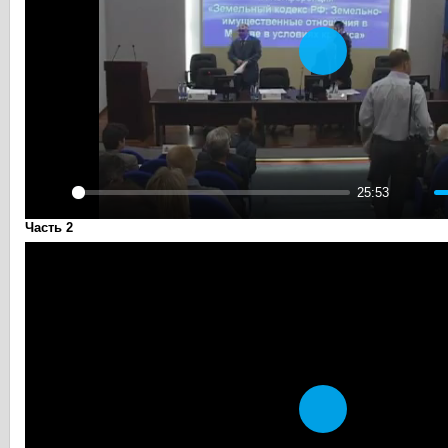
Play
25:53
Play
Mute
Часть 2
Play